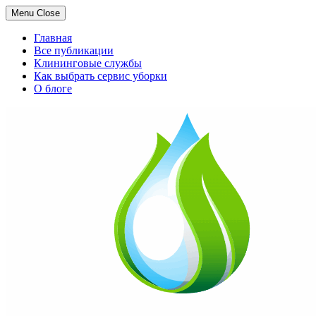
Menu
Close
Главная
Все публикации
Клининговые службы
Как выбрать сервис уборки
О блоге
Skip
to
content