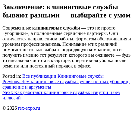
Заключение: клининговые службы
бывают разными — выбирайте с умом
Современные
клининговые службы
— это не просто
«уборщики», а полноценные сервисные партнёры. Они
отличаются направлением работы, форматом обслуживания и
уровнем профессионализма. Понимание этих различий
помогает не только выбрать подходящую компанию, но и
получить именно тот результат, которого вы ожидаете — будь
то идеальная чистота в квартире, оперативная уборка после
ремонта или постоянный порядок в офисе.
Posted in:
Все публикации
Клининговые службы
Навигация
Previous:
Чем клининговые службы лучше частных уборщиц:
сравнение и аргументы
по
Next:
Как работают клининговые службы: изнутри и без
записям
иллюзий
© 2026
rex-expo.ru