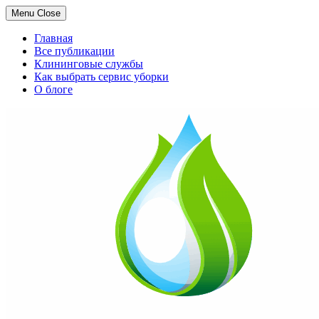
Menu
Close
Главная
Все публикации
Клининговые службы
Как выбрать сервис уборки
О блоге
Skip
to
content