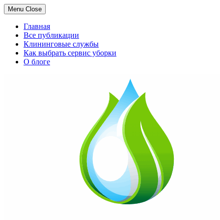
Menu
Close
Главная
Все публикации
Клининговые службы
Как выбрать сервис уборки
О блоге
Skip
to
content